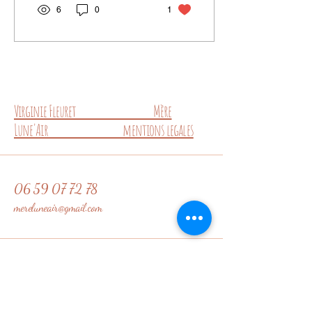
6
0
1
Virginie Fleuret Mère
Lune'Air mentions legales
06 59 07 72 78
mereluneair@gmail.com
25 Rue de Meaux
77910 Chambry
France