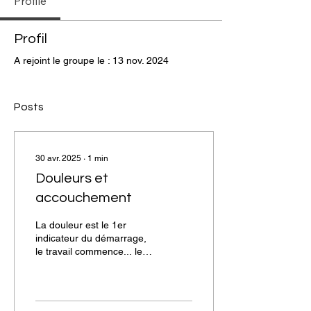
Profile
Profil
A rejoint le groupe le : 13 nov. 2024
Posts
30 avr. 2025
∙
1
min
Douleurs et
accouchement
La douleur est le 1er
indicateur du démarrage,
le travail commence... les
contractions sont
différentes. Elles vont
s'intensifier et se...